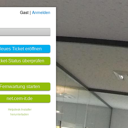
Gast |
Anmelden
eues Ticket eröffnen
cket-Status überprüfen
Fernwartung starten
net.cem-it.de
Helpdesk-Installer
herunterladen