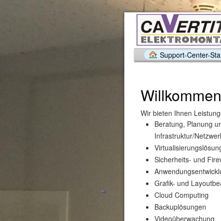
Support-Center-Star
Willkommen
Wir bieten Ihnen Leistung
Beratung, Planung und
Infrastruktur/Netzwe
Virtualisierungslösu
Sicherheits- und Fir
Anwendungsentwickl
Grafik- und Layoutbe
Cloud Computing
Backuplösungen
Videoüberwachung