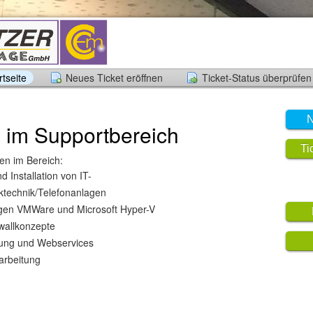
tseite
Neues Ticket eröffnen
Ticket-Status überprüfen
N
 im Supportbereich
Ti
en im Bereich:
 Installation von IT-
rktechnik/Telefonanlagen
ngen VMWare und Microsoft Hyper-V
ewallkonzepte
ung und Webservices
arbeitung